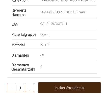
Kollektion
DIAMONDS IN GLASS – KRAPPE
Referenz
DKOK6-DIG-2XBT03S-Paar
Nummer
EAN
9810124040011
Materialgruppe
Stahl
Material
Stahl
Diamanten
Ja
Diamanten
2
Gesamtanzahl
In den Warenkorb
DIAMANT
IN
GLAS
OHRSTECKER