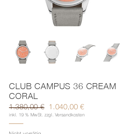
Kontakt
CLUB CAMPUS 36 CREAM
CORAL
1.380,00
€
1.040,00
€
Ursprünglicher
Aktueller
inkl. 19 % MwSt.
zzgl.
Versandkosten
Preis
Preis
war:
ist:
1.380,00 €
1.040,00 €.
Nicht vorrätig