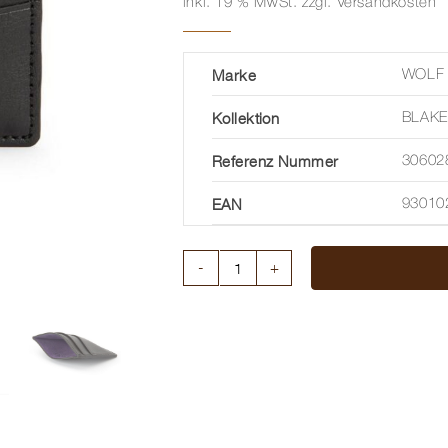
inkl. 19 % MwSt.
zzgl.
Versandkosten
Marke
WOLF 
Kollektion
BLAKE
Referenz Nummer
30602
EAN
93010
BLAKE
CREDIT
CARD
CASE
Menge