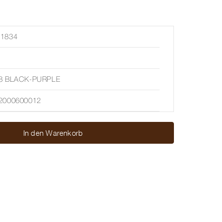
1834
8 BLACK-PURPLE
2000600012
In den Warenkorb