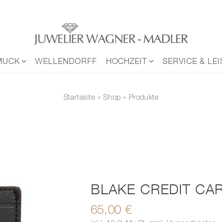
MUCK
WELLENDORFF
HOCHZEIT
SERVICE & LE
Startseite
»
Shop
» Produkte
BLAKE CREDIT CA
65,00
€