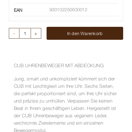
EAN
930102250600012
In den Warenkorb
SAVOY
SINGLE
WINDER
Menge
CUB UHRENBEWEGER MIT ABDECKUNG
Jung, smart und unkompliziert kümmert sich der
CUB mit Leichtigkeit um Ihre Uhr. Sechs Seiten,
die perfekt proportioniert sind, um Ihre Uhr sicher
und präzise zu umhüllen. Verpassen Sie keinen
Beat in Ihrem geschäftigen Leben. Hergestellt ist
der CUB Uhrenbeweger aus veganem Leder,
verchromte Zierelemente und ein einzelnen
Bewegermodul.