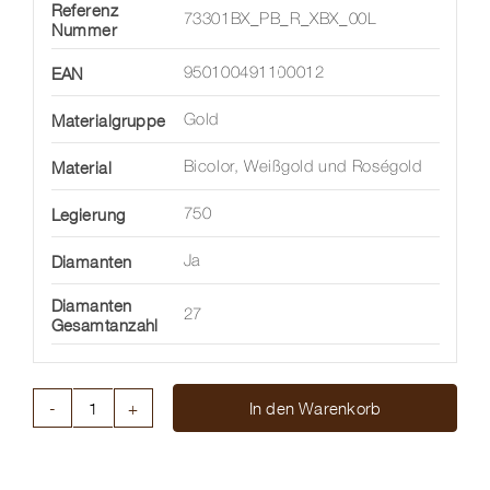
Referenz
73301BX_PB_R_XBX_00L
Nummer
EAN
950100491100012
Materialgruppe
Gold
Material
Bicolor, Weißgold und Roségold
Legierung
750
Diamanten
Ja
Diamanten
27
Gesamtanzahl
In den Warenkorb
ARMBAND
FLEX'IT
EKA