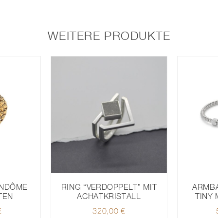
DIAMANTEN
Menge
WEITERE PRODUKTE
RING “VERDOPPELT” MIT
VENDÔME
ARMBA
ACHATKRISTALL
TEN
TINY 
320,00
€
€