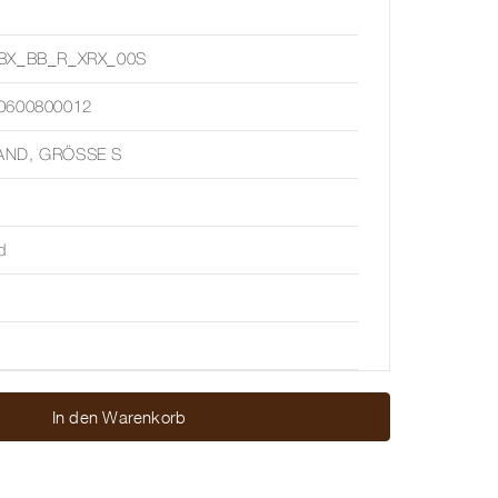
BX_BB_R_XRX_00S
0600800012
ND, GRÖSSE S
d
In den Warenkorb