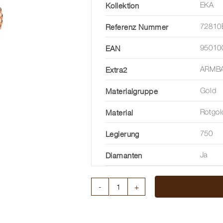
Kollektion
EKA
Referenz Nummer
72810
EAN
95010
Extra2
ARMBA
Materialgruppe
Gold
Material
Rotgol
Legierung
750
Diamanten
Ja
ARMBAND
EKA
MIT