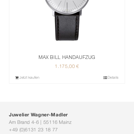
MAX BILL HANDAUFZUG
1.175,00
€
Jetzt kaufen
Details
Juwelier Wagner-Madler
Am Brand 4-6 | 55116 Mainz
+49 (0)6131 23 18 77