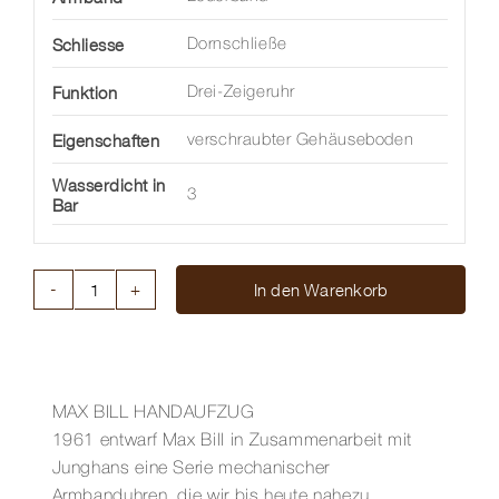
Schliesse
Dornschließe
Funktion
Drei-Zeigeruhr
Eigenschaften
verschraubter Gehäuseboden
Wasserdicht in
3
Bar
In den Warenkorb
MAX
BILL
HANDAUFZUG
Menge
MAX BILL HANDAUFZUG
1961 entwarf Max Bill in Zusammenarbeit mit
Junghans eine Serie mechanischer
Armbanduhren, die wir bis heute nahezu