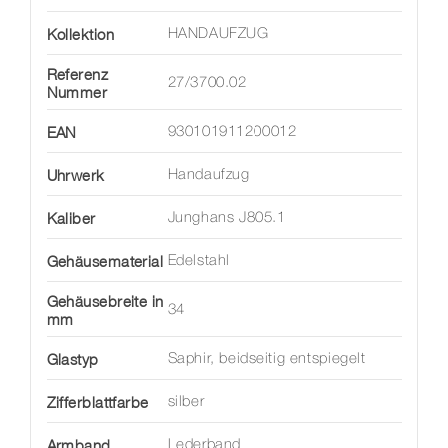
Kollektion
HANDAUFZUG
Referenz
27/3700.02
Nummer
EAN
930101911200012
Uhrwerk
Handaufzug
Kaliber
Junghans J805.1
Gehäusematerial
Edelstahl
Gehäusebreite in
34
mm
Glastyp
Saphir, beidseitig entspiegelt
Zifferblattfarbe
silber
Armband
Lederband