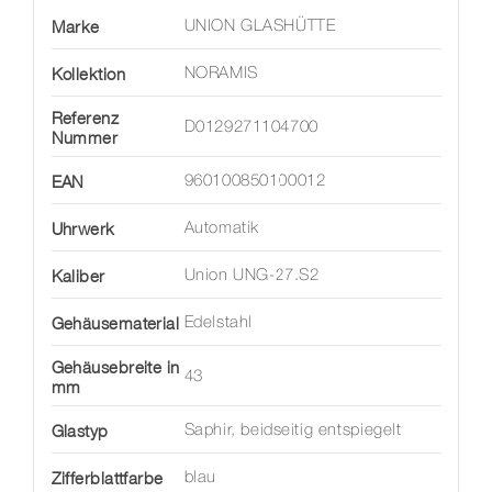
Marke
UNION GLASHÜTTE
Kollektion
NORAMIS
Referenz
D0129271104700
Nummer
EAN
960100850100012
Uhrwerk
Automatik
Kaliber
Union UNG-27.S2
Gehäusematerial
Edelstahl
Gehäusebreite in
43
mm
Glastyp
Saphir, beidseitig entspiegelt
Zifferblattfarbe
blau