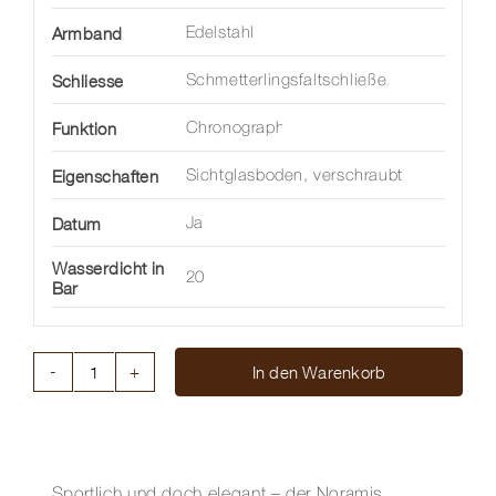
Armband
Edelstahl
Schliesse
Schmetterlingsfaltschließe
Funktion
Chronograph
Eigenschaften
Sichtglasboden, verschraubt
Datum
Ja
Wasserdicht in
20
Bar
In den Warenkorb
NORAMIS
CHRONOGRAPH
SPORT
43MM
Menge
Sportlich und doch elegant – der Noramis