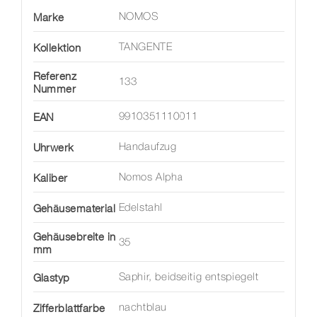
Marke
NOMOS
Kollektion
TANGENTE
Referenz
133
Nummer
EAN
9910351110011
Uhrwerk
Handaufzug
Kaliber
Nomos Alpha
Gehäusematerial
Edelstahl
Gehäusebreite in
35
mm
Glastyp
Saphir, beidseitig entspiegelt
Zifferblattfarbe
nachtblau