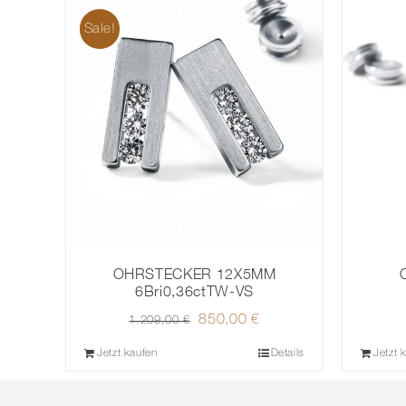
Sale!
OHRSTECKER 12X5MM
6Bri0,36ctTW-VS
Ursprünglicher
850,00
€
Aktueller
1.209,00
€
Preis
Preis
Jetzt kaufen
Details
Jetzt 
war:
ist:
1.209,00 €
850,00 €.