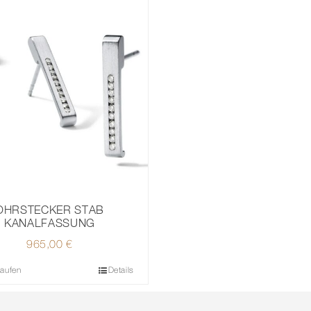
OHRSTECKER STAB
KANALFASSUNG
965,00
€
kaufen
Details