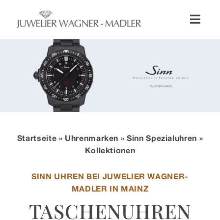
Zum
Inhalt
Toggl
springen
Naviga
Shop
Uhren
Schmuck
Startseite
»
Uhrenmarken
»
Sinn Spezialuhren
»
Wellendorff
Kollektionen
SINN UHREN BEI JUWELIER WAGNER-
Hochzeit
MADLER IN MAINZ
TASCHENUHREN
Service & Leistungen