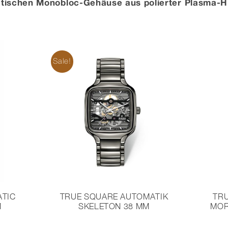
atischen Monobloc-Gehäuse aus polierter Plasma-H
Sale!
ATIC
TRUE SQUARE AUTOMATIK
TRU
M
SKELETON 38 MM
MOR