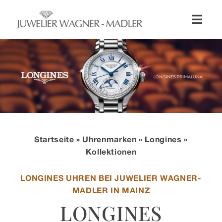
Zum
Inhalt
Toggl
springen
Naviga
Shop
Uhren
Schmuck
Startseite
»
Uhrenmarken
»
Longines
»
Wellendorff
Kollektionen
LONGINES UHREN BEI JUWELIER WAGNER-
Hochzeit
MADLER IN MAINZ
LONGINES
Service & Leistungen