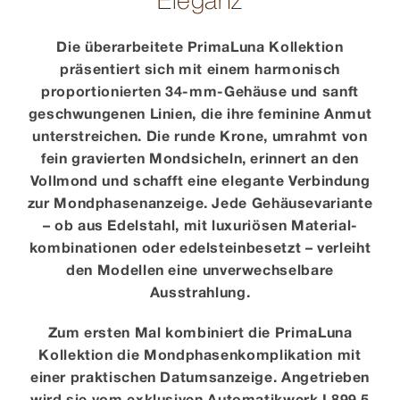
Eleganz
Die überarbeitete PrimaLuna Kollektion
präsentiert sich mit einem harmonisch
proportionierten 34-mm-Gehäuse und sanft
geschwungenen Linien, die ihre feminine Anmut
unterstreichen. Die runde Krone, umrahmt von
fein gravierten Mondsicheln, erinnert an den
Vollmond und schafft eine elegante Verbindung
zur Mond­phasen­anzeige. Jede Gehäuse­variante
– ob aus Edelstahl, mit luxuriösen Material­
kombi­nationen oder edelstein­besetzt – verleiht
den Modellen eine unverwechsel­bare
Ausstrahlung.
Zum ersten Mal kombiniert die PrimaLuna
Kollektion die Mond­phasen­komplikation mit
einer praktischen Datums­anzeige. Angetrieben
wird sie vom exklusiven Automatik­werk L899.5