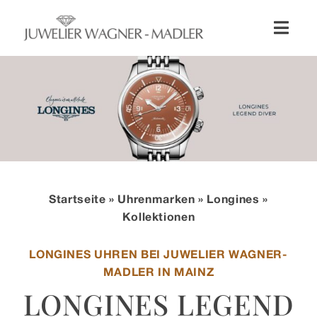
Zum
Inhalt
Toggl
springen
Naviga
Shop
Uhren
Schmuck
Startseite
»
Uhrenmarken
»
Longines
»
Wellendorff
Kollektionen
LONGINES UHREN BEI JUWELIER WAGNER-
Hochzeit
MADLER IN MAINZ
LONGINES LEGEND
Service & Leistungen