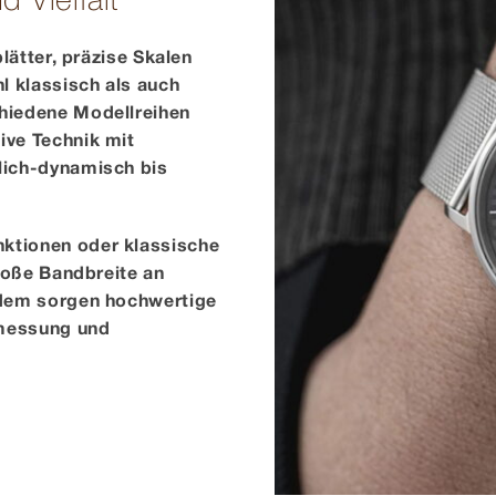
 Vielfalt
blätter, präzise Skalen
l klassisch als auch
chiedene Modellreihen
ive Technik mit
lich-dynamisch bis
ktionen oder klassische
große Bandbreite an
rdem sorgen hochwertige
tmessung und