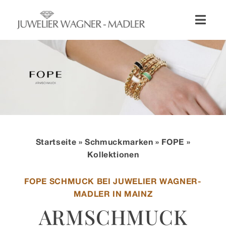
Zum
Inhalt
Toggl
springen
Naviga
Shop
Uhren
Schmuck
Startseite
»
Schmuckmarken
»
FOPE
»
Wellendorff
Kollektionen
FOPE SCHMUCK BEI JUWELIER WAGNER-
Hochzeit
MADLER IN MAINZ
ARMSCHMUCK
Service & Leistungen