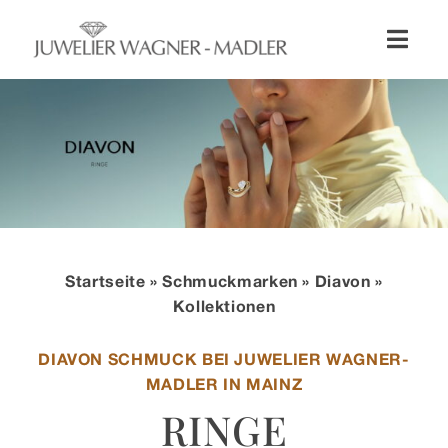
Zum
Inhalt
Toggl
springen
Naviga
Shop
Uhren
Schmuck
Startseite
»
Schmuckmarken
»
Diavon
»
Wellendorff
Kollektionen
DIAVON SCHMUCK BEI JUWELIER WAGNER-
Hochzeit
MADLER IN MAINZ
RINGE
Service & Leistungen