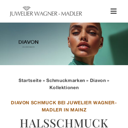
Zum
Inhalt
Toggl
springen
Naviga
Shop
Uhren
Schmuck
Startseite
»
Schmuckmarken
»
Diavon
»
Wellendorff
Kollektionen
DIAVON SCHMUCK BEI JUWELIER WAGNER-
Hochzeit
MADLER IN MAINZ
HALSSCHMUCK
Service & Leistungen