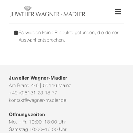
Zum
Inhalt
Toggl
springen
Naviga
Shop
Es wurden keine Produkte gefunden, die deiner
Auswahl entsprechen.
Uhren
Schmuck
Juwelier Wagner-Madler
Am Brand 4-6 | 55116 Mainz
Wellendorff
+49 (0)6131 23 18 77
kontakt@wagner-madler.de
Hochzeit
Öffnungszeiten
Mo. – Fr. 10:00–18:00 Uhr
Service & Leistungen
Samstag 10:00–16:00 Uhr