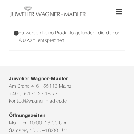
Zum
Inhalt
Toggl
springen
Naviga
Shop
Es wurden keine Produkte gefunden, die deiner
Auswahl entsprechen.
Uhren
Schmuck
Juwelier Wagner-Madler
Am Brand 4-6 | 55116 Mainz
Wellendorff
+49 (0)6131 23 18 77
kontakt@wagner-madler.de
Hochzeit
Öffnungszeiten
Mo. – Fr. 10:00–18:00 Uhr
Service & Leistungen
Samstag 10:00–16:00 Uhr