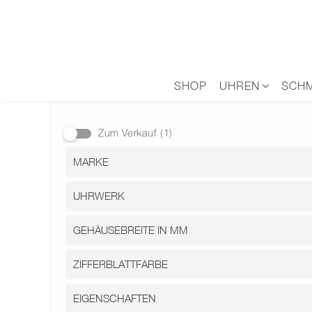
Zum
Inhalt
springen
SHOP
UHREN
SCH
Zum Verkauf
(1)