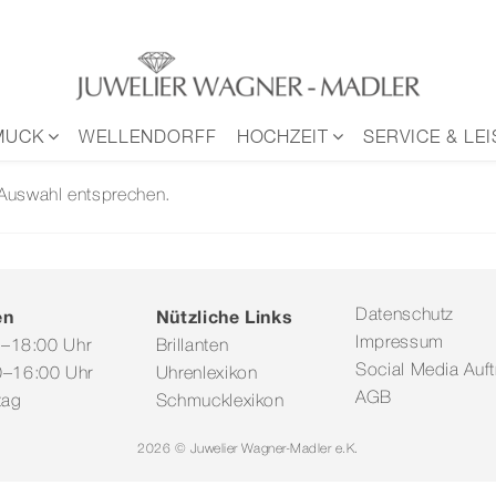
MUCK
WELLENDORFF
HOCHZEIT
SERVICE & LE
 Auswahl entsprechen.
en
Nützliche Links
Datenschutz
Impressum
0–18:00 Uhr
Brillanten
Social Media Auftr
–16:00 Uhr
Uhrenlexikon
AGB
tag
Schmucklexikon
2026 © Juwelier Wagner-Madler e.K.