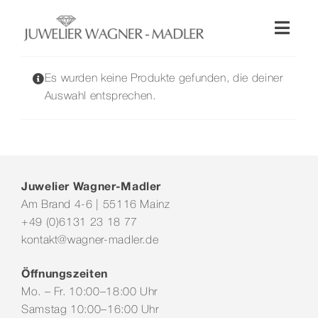
Zum
Inhalt
Toggl
springen
Naviga
Shop
Es wurden keine Produkte gefunden, die deiner
Auswahl entsprechen.
Uhren
Schmuck
Juwelier Wagner-Madler
Am Brand 4-6 | 55116 Mainz
Wellendorff
+49 (0)6131 23 18 77
kontakt@wagner-madler.de
Hochzeit
Öffnungszeiten
Mo. – Fr. 10:00–18:00 Uhr
Service & Leistungen
Samstag 10:00–16:00 Uhr