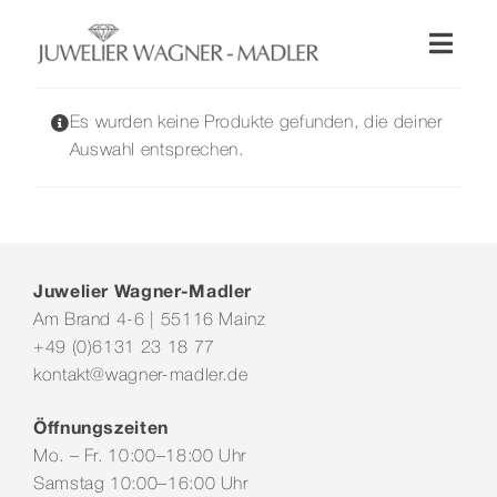
Zum
Inhalt
Toggl
springen
Naviga
Shop
Es wurden keine Produkte gefunden, die deiner
Auswahl entsprechen.
Uhren
Schmuck
Juwelier Wagner-Madler
Am Brand 4-6 | 55116 Mainz
Wellendorff
+49 (0)6131 23 18 77
kontakt@wagner-madler.de
Hochzeit
Öffnungszeiten
Mo. – Fr. 10:00–18:00 Uhr
Service & Leistungen
Samstag 10:00–16:00 Uhr