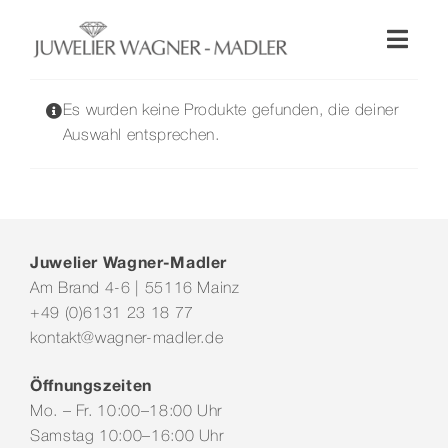
Zum
Inhalt
Toggl
springen
Naviga
Shop
Es wurden keine Produkte gefunden, die deiner
Auswahl entsprechen.
Uhren
Schmuck
Juwelier Wagner-Madler
Am Brand 4-6 | 55116 Mainz
Wellendorff
+49 (0)6131 23 18 77
kontakt@wagner-madler.de
Hochzeit
Öffnungszeiten
Mo. – Fr. 10:00–18:00 Uhr
Service & Leistungen
Samstag 10:00–16:00 Uhr