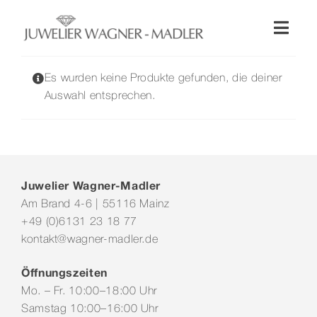
Zum
Inhalt
Toggl
springen
Naviga
Shop
Es wurden keine Produkte gefunden, die deiner
Auswahl entsprechen.
Uhren
Schmuck
Juwelier Wagner-Madler
Am Brand 4-6 | 55116 Mainz
Wellendorff
+49 (0)6131 23 18 77
kontakt@wagner-madler.de
Hochzeit
Öffnungszeiten
Mo. – Fr. 10:00–18:00 Uhr
Service & Leistungen
Samstag 10:00–16:00 Uhr