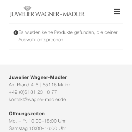
Zum
Inhalt
Toggl
springen
Naviga
Shop
Es wurden keine Produkte gefunden, die deiner
Auswahl entsprechen.
Uhren
Schmuck
Juwelier Wagner-Madler
Am Brand 4-6 | 55116 Mainz
Wellendorff
+49 (0)6131 23 18 77
kontakt@wagner-madler.de
Hochzeit
Öffnungszeiten
Mo. – Fr. 10:00–18:00 Uhr
Service & Leistungen
Samstag 10:00–16:00 Uhr