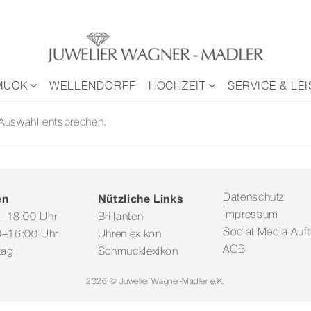
MUCK
WELLENDORFF
HOCHZEIT
SERVICE & LE
 Auswahl entsprechen.
en
Nützliche Links
Datenschutz
Impressum
0–18:00 Uhr
Brillanten
Social Media Auftr
–16:00 Uhr
Uhrenlexikon
AGB
tag
Schmucklexikon
2026 © Juwelier Wagner-Madler e.K.