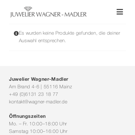
Zum
Inhalt
Toggl
springen
Naviga
Shop
Es wurden keine Produkte gefunden, die deiner
Auswahl entsprechen.
Uhren
Schmuck
Juwelier Wagner-Madler
Am Brand 4-6 | 55116 Mainz
Wellendorff
+49 (0)6131 23 18 77
kontakt@wagner-madler.de
Hochzeit
Öffnungszeiten
Mo. – Fr. 10:00–18:00 Uhr
Service & Leistungen
Samstag 10:00–16:00 Uhr