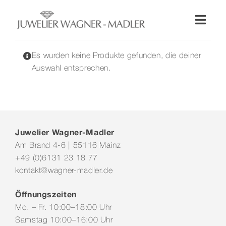
Zum
Inhalt
Toggl
springen
Naviga
Shop
Es wurden keine Produkte gefunden, die deiner
Auswahl entsprechen.
Uhren
Schmuck
Juwelier Wagner-Madler
Am Brand 4-6 | 55116 Mainz
Wellendorff
+49 (0)6131 23 18 77
kontakt@wagner-madler.de
Hochzeit
Öffnungszeiten
Mo. – Fr. 10:00–18:00 Uhr
Service & Leistungen
Samstag 10:00–16:00 Uhr