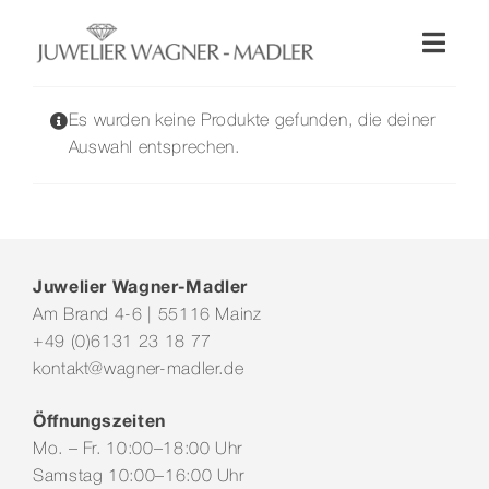
Zum
Inhalt
Toggl
springen
Naviga
Shop
Es wurden keine Produkte gefunden, die deiner
Auswahl entsprechen.
Uhren
Schmuck
Juwelier Wagner-Madler
Am Brand 4-6 | 55116 Mainz
Wellendorff
+49 (0)6131 23 18 77
kontakt@wagner-madler.de
Hochzeit
Öffnungszeiten
Mo. – Fr. 10:00–18:00 Uhr
Service & Leistungen
Samstag 10:00–16:00 Uhr