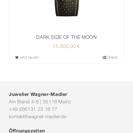
DARK SIDE OF THE MOON
15.500,00
€
Jetzt kaufen
Details
Juwelier Wagner-Madler
Am Brand 4-6 | 55116 Mainz
+49 (0)6131 23 18 77
kontakt@wagner-madler.de
Öffnungszeiten