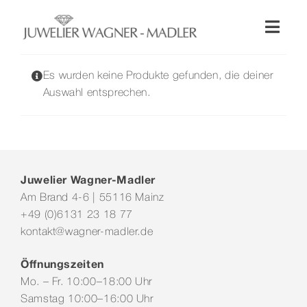
Zum
Inhalt
Toggl
springen
Naviga
Shop
Es wurden keine Produkte gefunden, die deiner
Auswahl entsprechen.
Uhren
Schmuck
Juwelier Wagner-Madler
Am Brand 4-6 | 55116 Mainz
Wellendorff
+49 (0)6131 23 18 77
kontakt@wagner-madler.de
Hochzeit
Öffnungszeiten
Mo. – Fr. 10:00–18:00 Uhr
Service & Leistungen
Samstag 10:00–16:00 Uhr