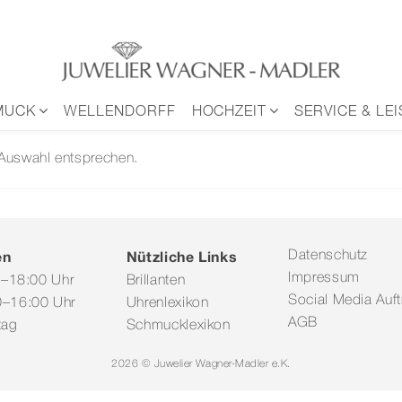
MUCK
WELLENDORFF
HOCHZEIT
SERVICE & LE
 Auswahl entsprechen.
en
Nützliche Links
Datenschutz
Impressum
0–18:00 Uhr
Brillanten
Social Media Auftr
–16:00 Uhr
Uhrenlexikon
AGB
tag
Schmucklexikon
2026 © Juwelier Wagner-Madler e.K.