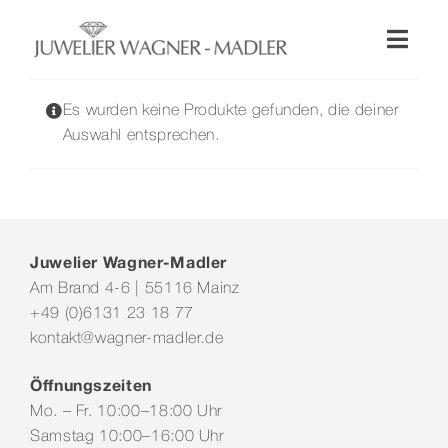
Zum
Inhalt
Toggl
springen
Naviga
Shop
Es wurden keine Produkte gefunden, die deiner
Auswahl entsprechen.
Uhren
Schmuck
Juwelier Wagner-Madler
Am Brand 4-6 | 55116 Mainz
Wellendorff
+49 (0)6131 23 18 77
kontakt@wagner-madler.de
Hochzeit
Öffnungszeiten
Mo. – Fr. 10:00–18:00 Uhr
Service & Leistungen
Samstag 10:00–16:00 Uhr