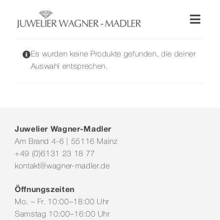
Zum
Inhalt
Toggl
springen
Naviga
Shop
Es wurden keine Produkte gefunden, die deiner
Auswahl entsprechen.
Uhren
Schmuck
Juwelier Wagner-Madler
Am Brand 4-6 | 55116 Mainz
Wellendorff
+49 (0)6131 23 18 77
kontakt@wagner-madler.de
Hochzeit
Öffnungszeiten
Mo. – Fr. 10:00–18:00 Uhr
Service & Leistungen
Samstag 10:00–16:00 Uhr