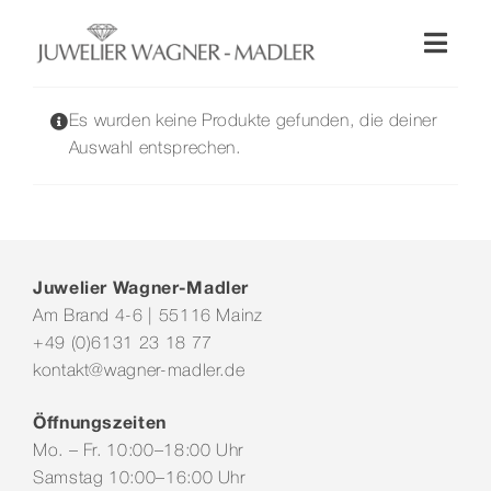
Zum
Inhalt
Toggl
springen
Naviga
Shop
Es wurden keine Produkte gefunden, die deiner
Auswahl entsprechen.
Uhren
Schmuck
Juwelier Wagner-Madler
Am Brand 4-6 | 55116 Mainz
Wellendorff
+49 (0)6131 23 18 77
kontakt@wagner-madler.de
Hochzeit
Öffnungszeiten
Mo. – Fr. 10:00–18:00 Uhr
Service & Leistungen
Samstag 10:00–16:00 Uhr