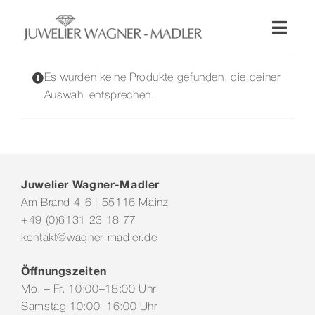
Zum
Inhalt
Toggl
springen
Naviga
Shop
Es wurden keine Produkte gefunden, die deiner
Auswahl entsprechen.
Uhren
Schmuck
Juwelier Wagner-Madler
Am Brand 4-6 | 55116 Mainz
Wellendorff
+49 (0)6131 23 18 77
kontakt@wagner-madler.de
Hochzeit
Öffnungszeiten
Mo. – Fr. 10:00–18:00 Uhr
Service & Leistungen
Samstag 10:00–16:00 Uhr