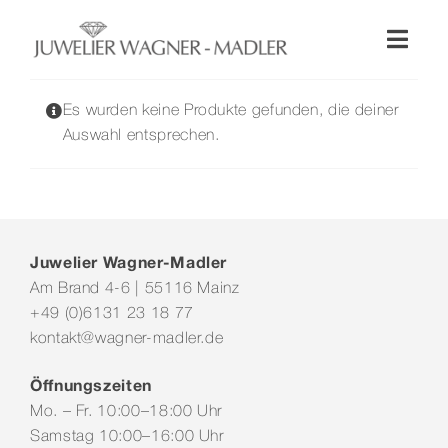
Zum
Inhalt
Toggl
springen
Naviga
Shop
Es wurden keine Produkte gefunden, die deiner
Auswahl entsprechen.
Uhren
Schmuck
Juwelier Wagner-Madler
Am Brand 4-6 | 55116 Mainz
Wellendorff
+49 (0)6131 23 18 77
kontakt@wagner-madler.de
Hochzeit
Öffnungszeiten
Mo. – Fr. 10:00–18:00 Uhr
Service & Leistungen
Samstag 10:00–16:00 Uhr