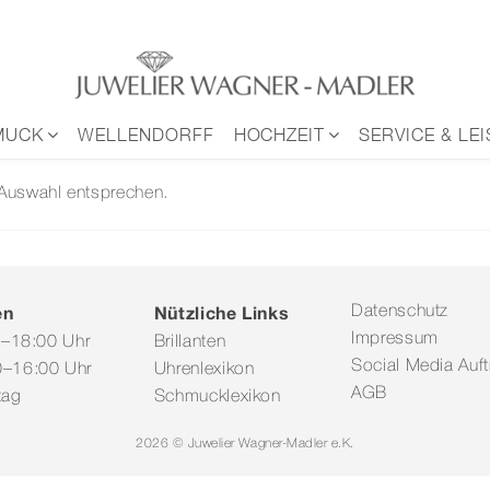
MUCK
WELLENDORFF
HOCHZEIT
SERVICE & LE
 Auswahl entsprechen.
en
Nützliche Links
Datenschutz
Impressum
0–18:00 Uhr
Brillanten
Social Media Auftr
–16:00 Uhr
Uhrenlexikon
AGB
tag
Schmucklexikon
2026 © Juwelier Wagner-Madler e.K.