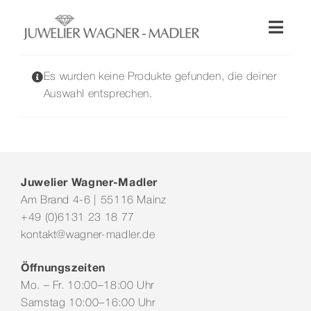
Zum
Inhalt
Toggl
springen
Naviga
Shop
Es wurden keine Produkte gefunden, die deiner
Auswahl entsprechen.
Uhren
Schmuck
Juwelier Wagner-Madler
Am Brand 4-6 | 55116 Mainz
Wellendorff
+49 (0)6131 23 18 77
kontakt@wagner-madler.de
Hochzeit
Öffnungszeiten
Mo. – Fr. 10:00–18:00 Uhr
Service & Leistungen
Samstag 10:00–16:00 Uhr