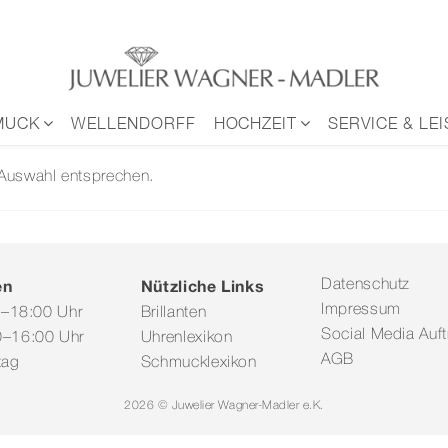
MUCK
WELLENDORFF
HOCHZEIT
SERVICE & LE
 Auswahl entsprechen.
en
Nützliche Links
Datenschutz
Impressum
0–18:00 Uhr
Brillanten
Social Media Auftr
–16:00 Uhr
Uhrenlexikon
AGB
tag
Schmucklexikon
2026 © Juwelier Wagner-Madler e.K.