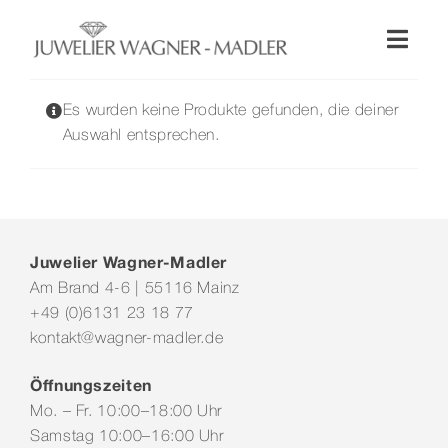
Zum
Inhalt
Toggl
springen
Naviga
Shop
Es wurden keine Produkte gefunden, die deiner
Auswahl entsprechen.
Uhren
Schmuck
Juwelier Wagner-Madler
Am Brand 4-6 | 55116 Mainz
Wellendorff
+49 (0)6131 23 18 77
kontakt@wagner-madler.de
Hochzeit
Öffnungszeiten
Mo. – Fr. 10:00–18:00 Uhr
Service & Leistungen
Samstag 10:00–16:00 Uhr