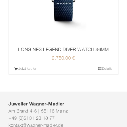
LONGINES LEGEND DIVER WATCH 36MM
2.750,00
€
Jetzt kaufen
Details
Juwelier Wagner-Madler
Am Brand 4-6 | 55116 Mainz
+49 (0)6131 23 18 77
kontakt@wagner-madler.de