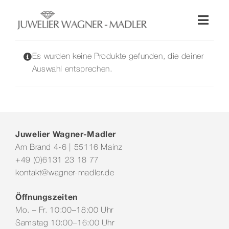
Zum
Inhalt
Toggl
springen
Naviga
Shop
Es wurden keine Produkte gefunden, die deiner
Auswahl entsprechen.
Uhren
Schmuck
Juwelier Wagner-Madler
Am Brand 4-6 | 55116 Mainz
Wellendorff
+49 (0)6131 23 18 77
kontakt@wagner-madler.de
Hochzeit
Öffnungszeiten
Mo. – Fr. 10:00–18:00 Uhr
Service & Leistungen
Samstag 10:00–16:00 Uhr