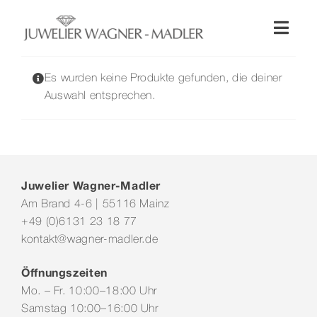
Zum
Inhalt
Toggl
springen
Naviga
Shop
Es wurden keine Produkte gefunden, die deiner
Auswahl entsprechen.
Uhren
Schmuck
Juwelier Wagner-Madler
Am Brand 4-6 | 55116 Mainz
Wellendorff
+49 (0)6131 23 18 77
kontakt@wagner-madler.de
Hochzeit
Öffnungszeiten
Mo. – Fr. 10:00–18:00 Uhr
Service & Leistungen
Samstag 10:00–16:00 Uhr