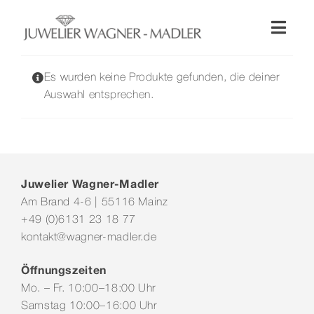
Zum
Inhalt
Toggl
springen
Naviga
Shop
Es wurden keine Produkte gefunden, die deiner
Auswahl entsprechen.
Uhren
Schmuck
Juwelier Wagner-Madler
Am Brand 4-6 | 55116 Mainz
Wellendorff
+49 (0)6131 23 18 77
kontakt@wagner-madler.de
Hochzeit
Öffnungszeiten
Mo. – Fr. 10:00–18:00 Uhr
Service & Leistungen
Samstag 10:00–16:00 Uhr