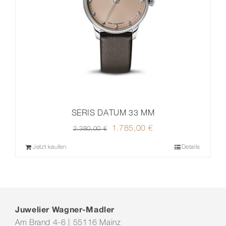
SERIS DATUM 33 MM
Ursprünglicher
1.785,00
€
Aktueller
2.380,00
€
Preis
Preis
Jetzt kaufen
Details
war:
ist:
2.380,00 €
1.785,00 €.
Juwelier Wagner-Madler
Am Brand 4-6 | 55116 Mainz