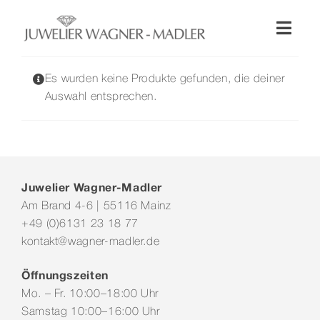
Zum
Inhalt
Toggl
springen
Naviga
Shop
Es wurden keine Produkte gefunden, die deiner
Auswahl entsprechen.
Uhren
Schmuck
Juwelier Wagner-Madler
Am Brand 4-6 | 55116 Mainz
Wellendorff
+49 (0)6131 23 18 77
kontakt@wagner-madler.de
Hochzeit
Öffnungszeiten
Mo. – Fr. 10:00–18:00 Uhr
Service & Leistungen
Samstag 10:00–16:00 Uhr